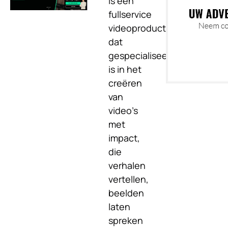
is een
fullservice
videoproductiebedrijf
dat
gespecialiseerd
is in het
creëren
van
video's
met
impact,
die
verhalen
vertellen,
beelden
laten
spreken