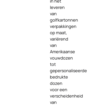
in het
leveren
van
golfkartonnen
verpakkingen
op maat,
variërend
van
Amerikaanse
vouwdozen
tot
gepersonaliseerde
bedrukte
dozen
voor een
verscheidenheid
van