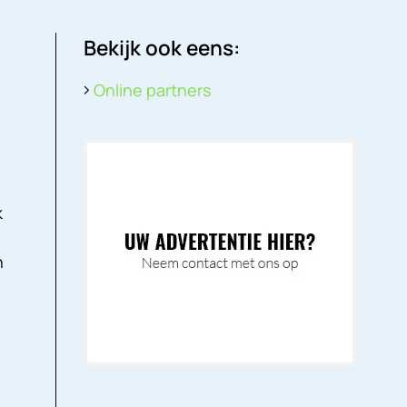
Bekijk ook eens:
Online partners
k
e
n