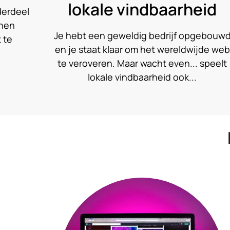
id
starten
gebouwd
In de wereld van vandaag heeft het
jde web
internet vele facetten van ons leven
speelt
veranderd, inclusief hoe we winkelen. He
runnen van je eigen webshop k...