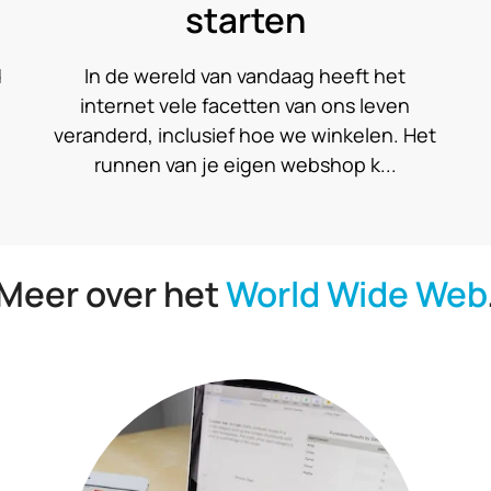
opladen
Draadloos opladen zie je inmiddels terug
bij veel smartphones, oordopjes en
t
accessoires. Je legt een toestel op een
laadpad en de batterij begi...
Meer over het
World Wide Web